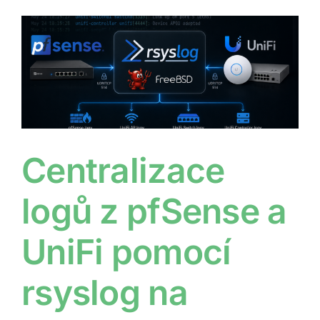
Centralizace
logů z pfSense a
UniFi pomocí
rsyslog na