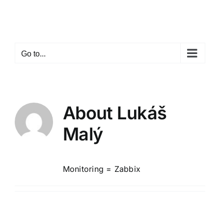
Skip
to
content
Go to...
About
Lukáš
Malý
Monitoring = Zabbix