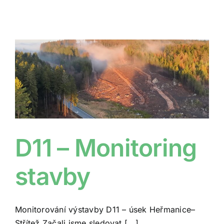
D11 – Monitoring
stavby
Monitorování výstavby D11 – úsek Heřmanice–
Střítež Začali jsme sledovat [...]