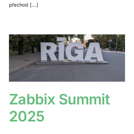
přechod [...]
Zabbix Summit
2025