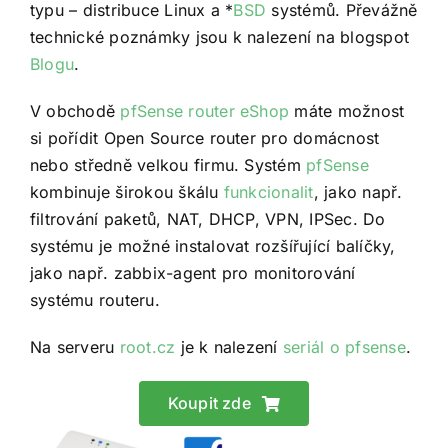
typu – distribuce Linux a *
BSD
systémů. Převážně
technické poznámky jsou k nalezení na blogspot
Blogu
.
V obchodě
pfSense router eShop
máte možnost
si pořídit Open Source router pro domácnost
nebo středně velkou firmu. Systém
pfSense
kombinuje širokou škálu
funkcionalit
, jako např.
filtrování paketů, NAT, DHCP, VPN, IPSec. Do
systému je možné instalovat rozšířující balíčky,
jako např. zabbix-agent pro monitorování
systému routeru.
Na serveru
root.cz
je k nalezení
seriál o pfsense
.
Koupit zde